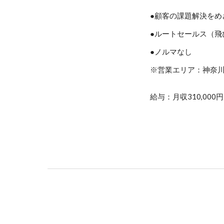
●顧客の課題解決を
●
ルートセールス（
飛
●ノルマなし
※営業エリア：神奈
給与：月収310,00