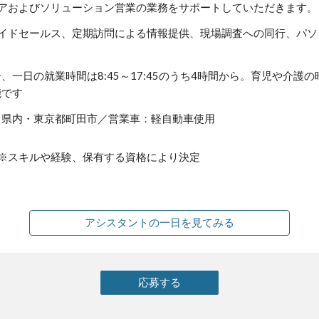
アおよびソリューション営業
の業務
を
サポート
していただきます。
サイドセールス、定期訪問による情報提供、現場調査への同行、パソ
、一日の就業時間は8:45～17:45のうち4時間から。育児や介護
能です
川県内・東京都町田市／営業車：軽自動車使用
円～※スキルや経験、保有する資格により決定
アシスタントの一日を見てみる
応募する